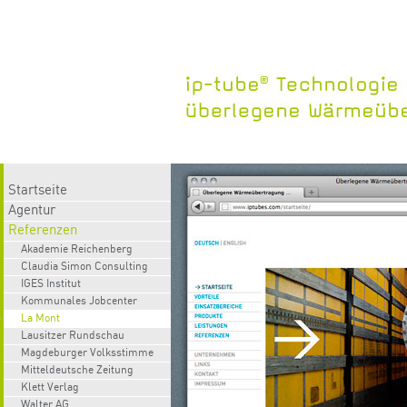
Startseite
Startseite
Agentur
Agentur
Referenzen
Referenzen
Akademie Reichenberg
Akademie Reichenberg
Claudia Simon Consulting
Claudia Simon Consulting
IGES Institut
IGES Institut
Kommunales Jobcenter
Kommunales Jobcenter
La Mont
La Mont
Lausitzer Rundschau
Lausitzer Rundschau
Magdeburger Volksstimme
Magdeburger Volksstimme
Mitteldeutsche Zeitung
Mitteldeutsche Zeitung
Klett Verlag
Klett Verlag
Walter AG
Walter AG